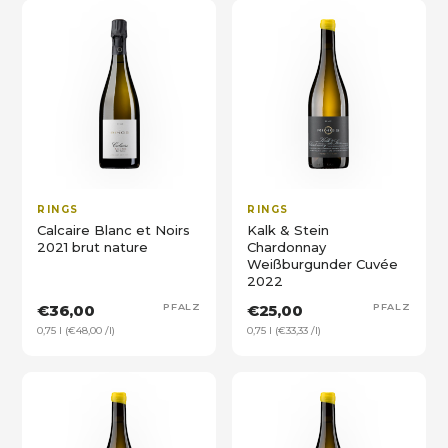
RINGS
RINGS
Calcaire Blanc et Noirs
Kalk & Stein
2021 brut nature
Chardonnay
Weißburgunder Cuvée
2022
€36,00
PFALZ
€25,00
PFALZ
0,75 l (€48,00 /l)
0,75 l (€33,33 /l)