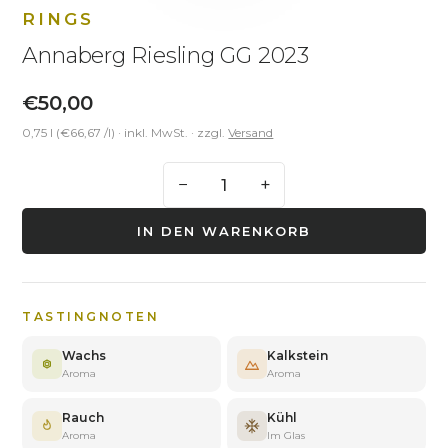
RINGS
Annaberg Riesling GG 2023
€50,00
0,75 l (€66,67 /l)
· inkl. MwSt. · zzgl.
Versand
−
+
IN DEN WARENKORB
TASTINGNOTEN
Wachs
Kalkstein
Aroma
Aroma
Rauch
Kühl
Aroma
Im Glas