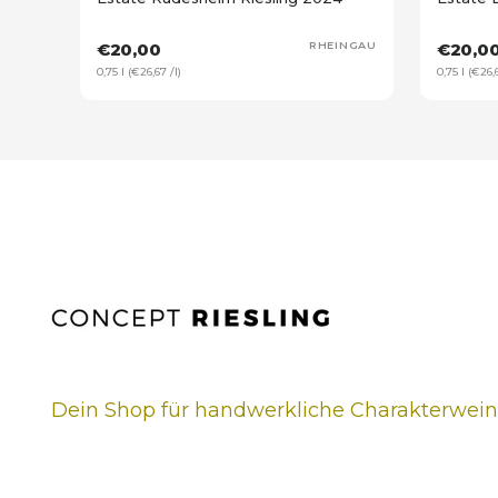
€20,00
RHEINGAU
€20,0
0,75 l (€26,67 /l)
0,75 l (€26,6
Dein Shop für handwerkliche Charakterwei