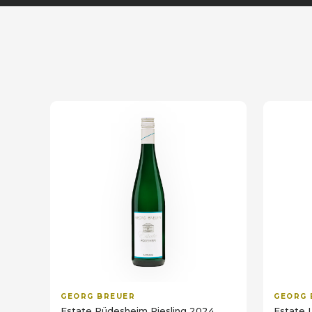
GEORG BREUER
GEORG 
Estate Rüdesheim Riesling 2024
Estate 