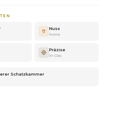
TEN
r
Nuss
Aroma
Präzise
Im Glas
serer Schatzkammer