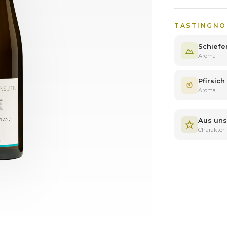
TASTINGNO
Schiefe
Aroma
Pfirsich
Aroma
Aus un
Charakter