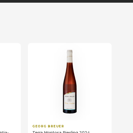
GEORG BREUER
ntia-
Terra Montosa Riesling 2024