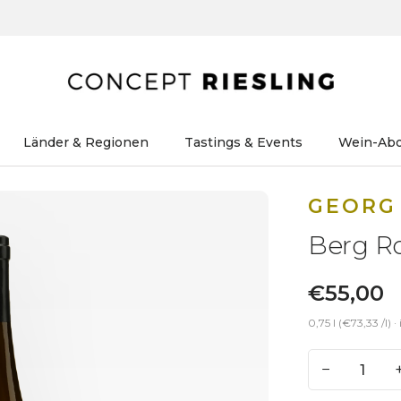
Länder & Regionen
Tastings & Events
Wein-Ab
GEORG
Berg Ro
€55,00
0,75 l (€73,33 /l)
· 
−