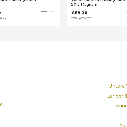
2015 Magnum
0
RHEINGAU
€89,00
7 /l)
0,75 l (€118,67 /l)
Unsere
Länder 
ne
Tastin
Me