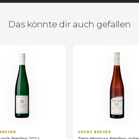
Das könnte dir auch gefallen
BREUER
GEORG BREUER
Lorch Riesling 2024
Terra Montosa Riesling -pate