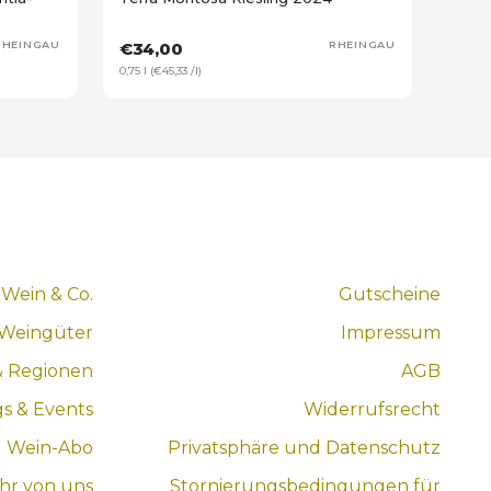
RHEINGAU
€34,00
RHEINGAU
0,75 l (€45,33 /l)
Wein & Co.
Gutscheine
 Weingüter
Impressum
& Regionen
AGB
gs & Events
Widerrufsrecht
Wein-Abo
Privatsphäre und Datenschutz
hr von uns
Stornierungsbedingungen für