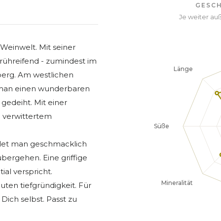
GESC
Je weiter auß
Weinwelt. Mit seiner
 frühreifend - zumindest im
berg. Am westlichen
 man einen wunderbaren
 gedeiht. Mit einer
 verwittertem
ndet man geschmacklich
übergehen. Eine griffige
al verspricht.
ten tiefgründigkeit. Für
Dich selbst. Passt zu