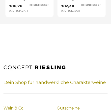
€10,70
RHEINHESSEN
€12,30
RHEINHESSEN
0,75 l (€14,27 /l)
0,75 l (€16,40 /l)
Dein Shop für handwerkliche Charakterweine
Wein & Co.
Gutscheine