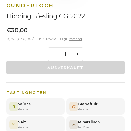
GUNDERLOCH
Hipping Riesling GG 2022
€30,00
0,75 l (€40,00 /l)
· inkl. MwSt. · zzgl.
Versand
−
+
AUSVERKAUFT
TASTINGNOTEN
Würze
Grapefruit
Aroma
Aroma
Salz
Mineralisch
Aroma
Im Glas