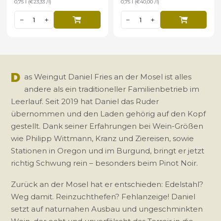
0,75 l (€23,33 /l)
0,75 l (€40,00 /l)
−
+
−
+
D
as Weingut Daniel Fries an der Mosel ist alles
andere als ein traditioneller Familienbetrieb im
Leerlauf. Seit 2019 hat Daniel das Ruder
übernommen und den Laden gehörig auf den Kopf
gestellt. Dank seiner Erfahrungen bei Wein-Größen
wie Philipp Wittmann, Kranz und Ziereisen, sowie
Stationen in Oregon und im Burgund, bringt er jetzt
richtig Schwung rein – besonders beim Pinot Noir.
Zurück an der Mosel hat er entschieden: Edelstahl?
Weg damit. Reinzuchthefen? Fehlanzeige! Daniel
setzt auf naturnahen Ausbau und ungeschminkten