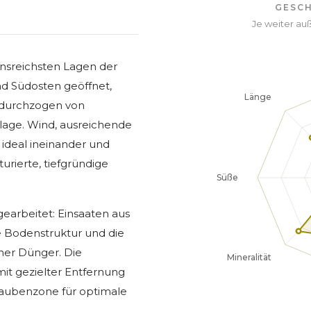
GESC
Je weiter auß
onsreichsten Lagen der
und Südosten geöffnet,
 durchzogen von
dlage. Wind, ausreichende
ideal ineinander und
urierte, tiefgründige
earbeitet: Einsaaten aus
e Bodenstruktur und die
icher Dünger. Die
mit gezielter Entfernung
raubenzone für optimale