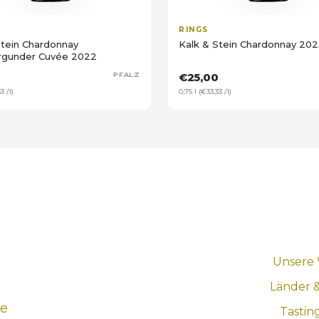
RINGS
Stein Chardonnay
Kalk & Stein Chardonnay 202
rgunder Cuvée 2022
0
PFALZ
€25,00
3 /l)
0,75 l (€33,33 /l)
Unsere
Länder 
ne
Tastin