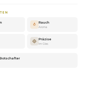
TEN
in
Rauch
Aroma
Präzise
Im Glas
-Botschafter