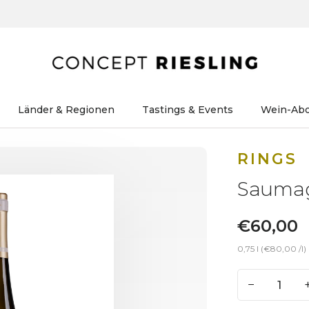
Länder & Regionen
Tastings & Events
Wein-Ab
RINGS
Saumag
€60,00
0,75 l (€80,00 /l)
−