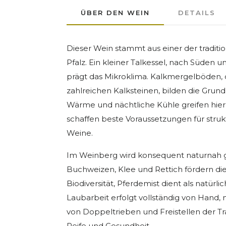
ÜBER DEN WEIN
DETAILS
Dieser Wein stammt aus einer der traditi
Pfalz. Ein kleiner Talkessel, nach Süden 
prägt das Mikroklima. Kalkmergelböden,
zahlreichen Kalksteinen, bilden die Grun
Wärme und nächtliche Kühle greifen hier 
schaffen beste Voraussetzungen für strukt
Weine.
Im Weinberg wird konsequent naturnah g
Buchweizen, Klee und Rettich fördern di
Biodiversität, Pferdemist dient als natürl
Laubarbeit erfolgt vollständig von Hand, 
von Doppeltrieben und Freistellen der T
Reife und Gesundheit.