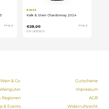
RINGS
3
Kalk & Stein Chardonnay 2024
PFALZ
€28,00
PFALZ
0,75 l (€37,33 /l)
Wein & Co.
Gutscheine
 Weingüter
Impressum
& Regionen
AGB
gs & Events
Widerrufsrecht