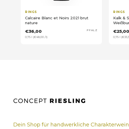
RINGS
RINGS
Calcaire Blanc et Noirs 2021 brut
Kalk & 
nature
Weißbu
€36,00
PFALZ
€25,0
0,75 l (€48,00 /l)
0,75 l (€33,3
Dein Shop für handwerkliche Charakterwei