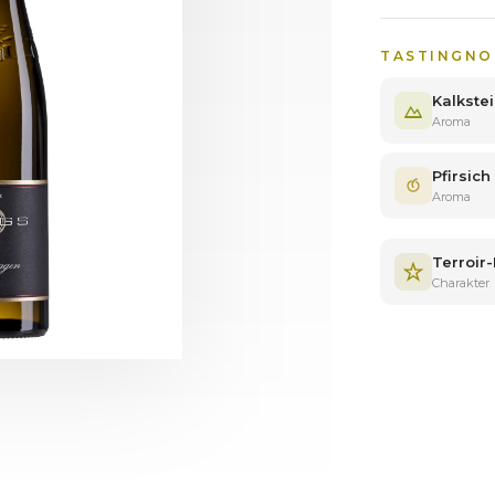
TASTINGNO
Kalkste
Aroma
Pfirsich
Aroma
Terroir
Charakter